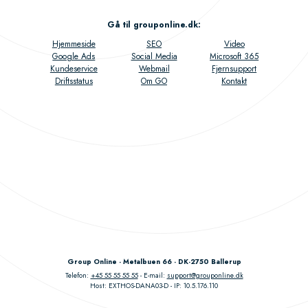
Gå til grouponline.dk
:
Hjemmeside
SEO
Video
Google Ads
Social Media
Microsoft 365
Kundeservice
Webmail
Fjernsupport
Driftsstatus
Om GO
Kontakt
Group Online - Metalbuen 66 - DK-2750 Ballerup
Telefon:
+45 55 55 55 55
E-mail:
support@grouponline.dk
Host: EXTHOS-DANA03-D
IP: 10.5.176.110